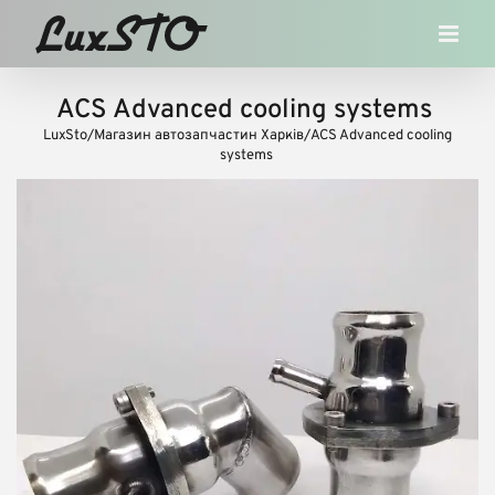
Skip
to
content
ACS Advanced cooling systems ‍
LuxSto
/
Магазин автозапчастин Харків
/
ACS Advanced cooling
systems ‍