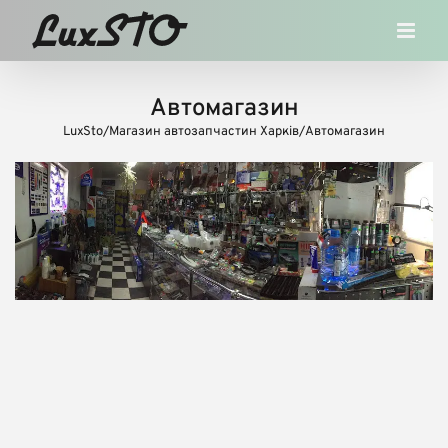
Skip
to
content
Автомагазин
LuxSto
/
Магазин автозапчастин Харків
/
Автомагазин