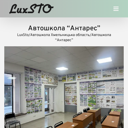
Skip
to
content
Автошкола “Антарес”
LuxSto
/
Автошкола Хмельницька область
/
Автошкола
“Антарес”