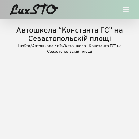
Skip
to
content
Автошкола “Константа ГС” на
Севастопольскій площі
LuxSto
/
Автошкола Київ
/
Автошкола “Константа ГС” на
Севастопольскій площі