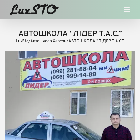
Skip
to
content
АВТОШКОЛА “ЛІДЕР Т.А.С.”
LuxSto
/
Автошкола Херсон
/
АВТОШКОЛА “ЛІДЕР Т.А.С.”