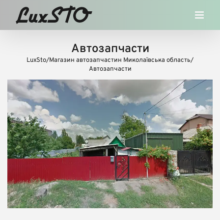
Skip
to
content
Автозапчасти
LuxSto
/
Магазин автозапчастин Миколаївська область
/
Автозапчасти