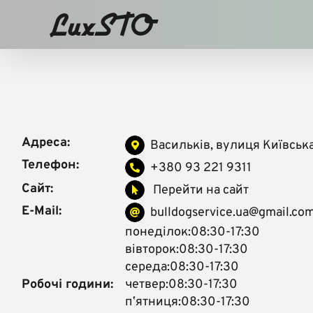
Skip
to
content
Адреса:
Васильків, вулиця Київськ
Телефон:
+380 93 221 9311
Сайт:
Перейти на сайт
E-Mail:
bulldogservice.ua@gmail.co
понеділок:08:30-17:30
вівторок:08:30-17:30
середа:08:30-17:30
Робочі години:
четвер:08:30-17:30
пʼятниця:08:30-17:30