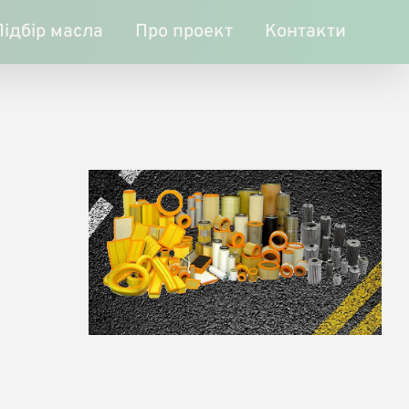
Підбір масла
Про проект
Контакти