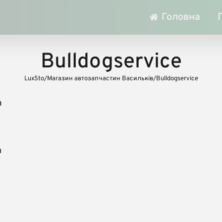
Головна
Bulldogservice
LuxSto
/
Магазин автозапчастин Васильків
/
Bulldogservice
а
m