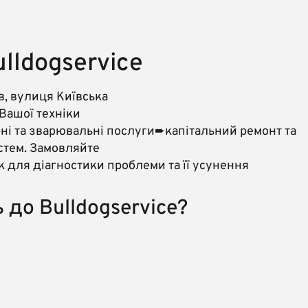
lldogservice
в, вулиця Київська
 Вашої техніки
ні та зварювальні послуги➨капітальний ремонт та
истем. Замовляйте
 для діагностики проблеми та її усунення
 до Bulldogservice?