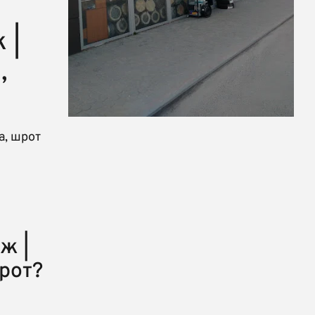
 |
,
а, шрот
ж |
шрот?