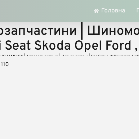
Головна
озапчастини | Шиномо
 Seat Skodа Opel Ford 
в
/
CHAMPION | Автозапчастини | Шиномонтаж | Розборка Volkswagen Audi S
 110