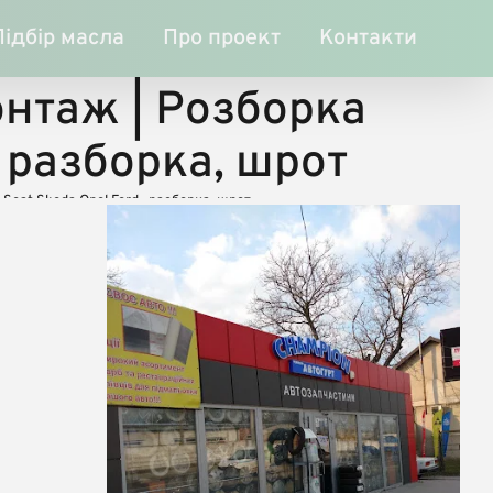
Підбір масла
Про проект
Контакти
нтаж | Розборка
, разборка, шрот
eat Skodа Opel Ford , разборка, шрот