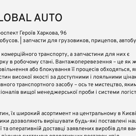
LOBAL AUTO
оспект Героїв Харкова, 96
тобусов. | запчасти для грузовиков, прицепов, автоб
 комерційного транспорту, а запчастини для них є
ку в робочому стані. Вантажоперевезення – це як 
повільнення або блокування її процесів обходяться, я
тин високої якості за доступними і лояльними цінам
вного транспортного засобу – ось те мистецтво, яки
іоналів вищої менеджерської проби і системи логіс
ин, їх широкий асортимент на центральному в Києві
тики дозволяють вирішувати будь-які поставлені н
ї та оперативній доставці заявлених виробів для ва