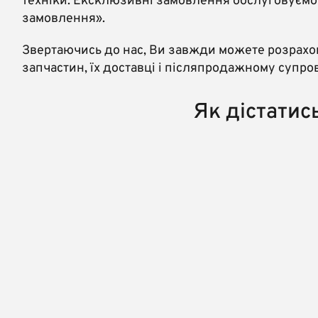
техніки. Ексклюзивні замовлення обслуговуємо
замовлення».
Звертаючись до нас, Ви завжди можете розрахов
запчастин, їх доставці і післяпродажному супров
Як дістати