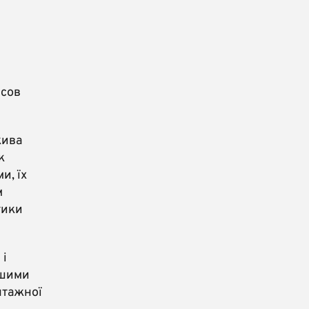
усов
жива
к
и, їх
м
тики
 і
ашими
нтажної