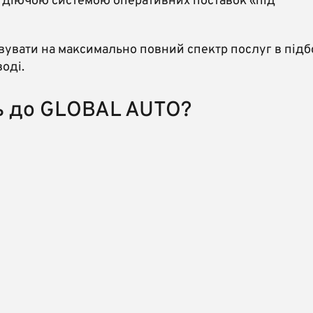
 діючою системою оперативних поставок «під
увати на максимально повний спектр послуг в підб
оді.
сь до GLOBAL AUTO?