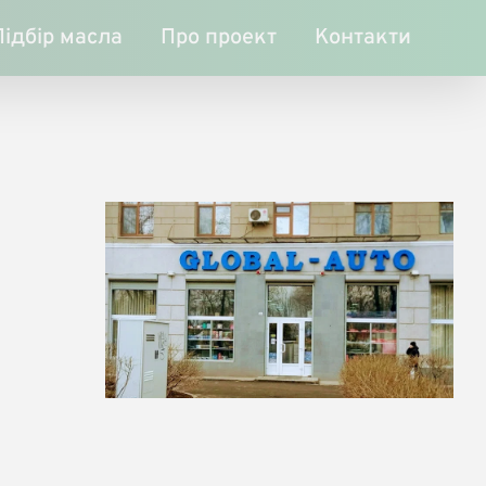
Підбір масла
Про проект
Контакти