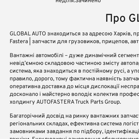
неділя:Зачинено
Про G
GLOBAL AUTO знаходиться за адресою Харків, пр
Fastera | запчасти для грузовиков, прицепов, ав
Вантажні автомобілі – дуже динамічний сегмент
невід’ємною складовою частиною змісту автопар
система, яка знаходиться в постійному русі, а у
правило, дорого, тому фактична наявність запчас
оперативна доставка до місця дислокації неспра
досконало і майстерно володіє колектив профес
холдингу AUTOFASTERA Truck Parts Group.
Багаторічний досвід на ринку вантажних запчаст
регіональних складах, ефективна система логіс
замовниками завдання по підбору, ідентифікаці