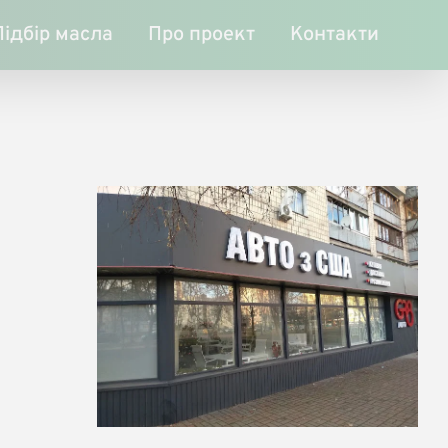
Підбір масла
Про проект
Контакти