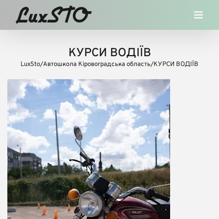
Skip
to
content
КУРСИ ВОДІЇВ
LuxSto
/
Автошкола Кіровоградська область
/
КУРСИ ВОДІЇВ