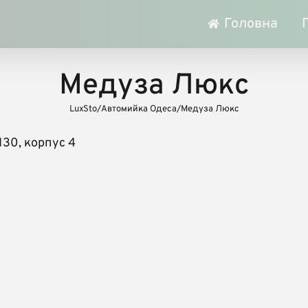
Головна
Медуза Люкс
LuxSto
/
Автомийка Одеса
/
Медуза Люкс
130, корпус 4