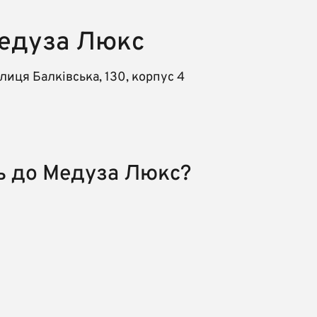
едуза Люкс
иця Балківська, 130, корпус 4
сь до Медуза Люкс?