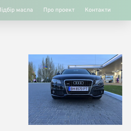
Підбір масла
Про проект
Контакти