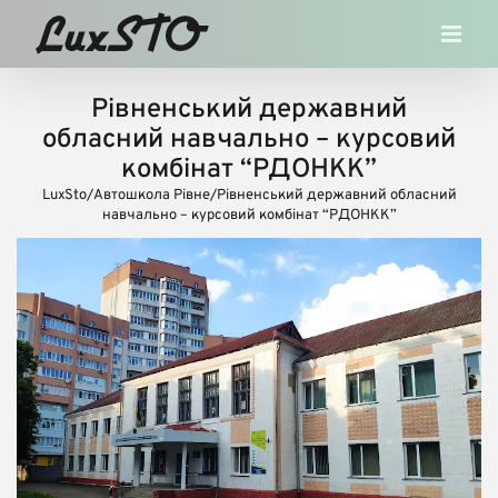
Skip
to
content
Рівненський державний
обласний навчально – курсовий
комбінат “РДОНКК”
LuxSto
/
Автошкола Рівне
/
Рівненський державний обласний
навчально – курсовий комбінат “РДОНКК”