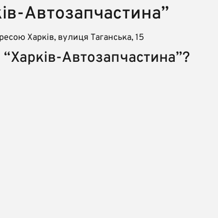
ків-Автозапчастина”
есою Харків, вулиця Таганська, 15
В “Харків-Автозапчастина”?