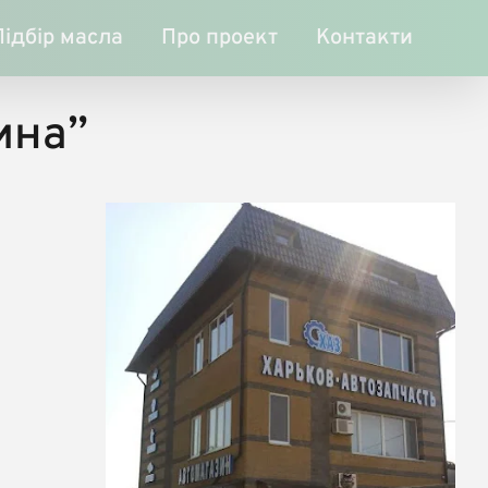
Підбір масла
Про проект
Контакти
ина”