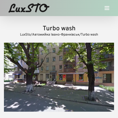
Skip
to
content
Turbo wash
LuxSto
/
Автомийка Івано-Франківськ
/
Turbo wash