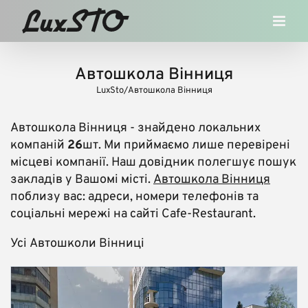
Skip
to
content
Автошкола Вінниця
LuxSto
/
Автошкола Вінниця
Автошкола Вінниця
- знайдено локальних
компаній
26
шт. Ми приймаємо лише перевірені
місцеві компанії. Наш довідник полегшує пошук
закладів у Вашомі місті.
Автошкола Вінниця
поблизу вас: адреси, номери телефонів та
соціальні мережі на сайті Cafe-Restaurant.
Усі Автошколи Вінниці