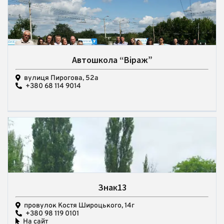
Автошкола “Віраж”
вулиця Пирогова, 52а
+380 68 114 9014
Знак13
провулок Костя Широцького, 14г
+380 98 119 0101
На сайт