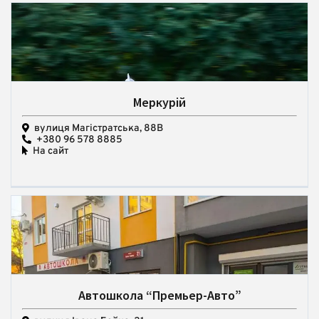
Меркурій
вулиця Магістратська, 88В
+380 96 578 8885
На сайт
Автошкола “Премьер-Авто”