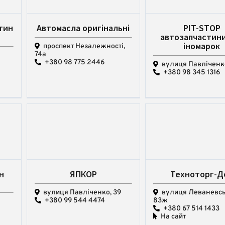
тин
Автомасла оригінальні
PIT-STOP
автозапчастини
іномарок
проспект Незалежності,
74а
+380 98 775 2446
вулиця Павліченко
+380 98 345 1316
н
ЯПКОР
Техноторг-Д
вулиця Павліченко, 39
вулиця Леваневсь
+380 99 544 4474
83ж
+380 67 514 1433
На сайт