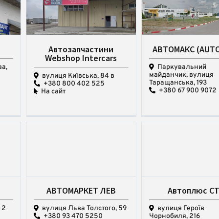
Автозапчастини
АВТОМАКС (AUT
Webshop Intercars
а,
Паркувальний
майданчик, вулиця
вулиця Київська, 84 в
Таращанська, 193
+380 800 402 525
+380 67 900 9072
На сайт
АВТОМАРКЕТ ЛЕВ
Автоплюс С
 2
вулиця Льва Толстого, 59
вулиця Героїв
+380 93 470 5250
Чорнобиля, 216