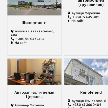
автомобилей
(грузовиков)
вулиця Мережна
+380 97 649 3115
На сайт
Шиноремонт
вулиця Леваневського,
68а
+380 50 047 7434
На сайт
Автозапчасти Белая
RenoFriend
Церковь
вулиця Тимірязєва, 6-
+380 67 366 0404
бульвар Михайла