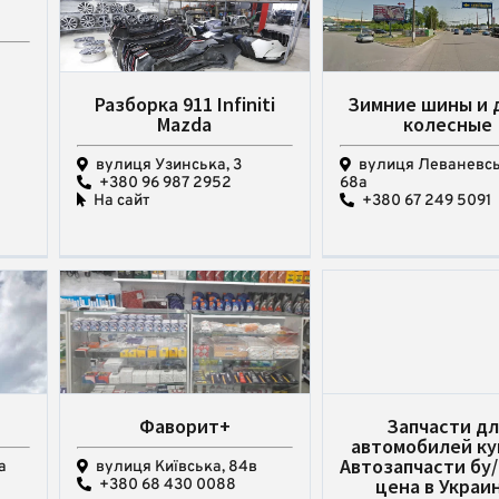
Разборка 911 Infiniti
Зимние шины и 
Mazda
колесные
вулиця Узинська, 3
вулиця Леваневсь
+380 96 987 2952
68a
На сайт
+380 67 249 5091
Фаворит+
Запчасти дл
автомобилей ку
Автозапчасти бу
а
вулиця Київська, 84в
цена в Украи
+380 68 430 0088