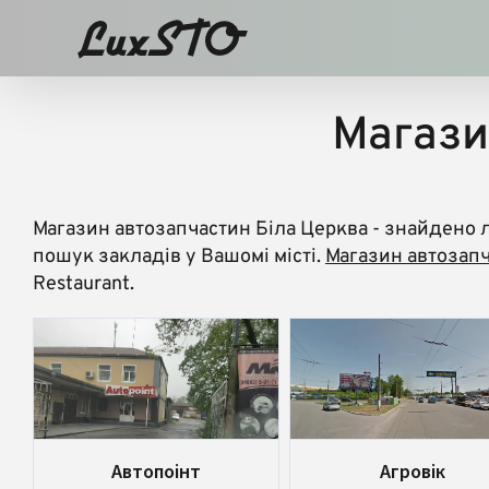
Skip
to
content
Магази
Магазин автозапчастин Біла Церква
- знайдено 
пошук закладів у Вашомі місті.
Магазин автозапч
Restaurant.
Автопоінт
Агровік