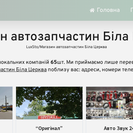
Головна
н автозапчастин Біла
LuxSto
/
Магазин автозапчастин Біла Церква
локальних компаній
65
шт. Ми приймаємо лише перев
астин Біла Церква
поблизу вас: адреси, номери телеф
“Оригінал”
Авто Звук 2