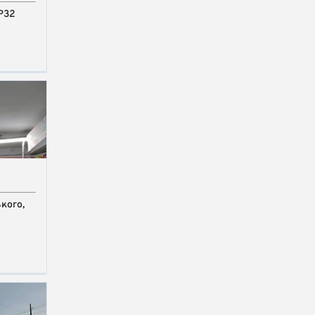
 Р32
кого,