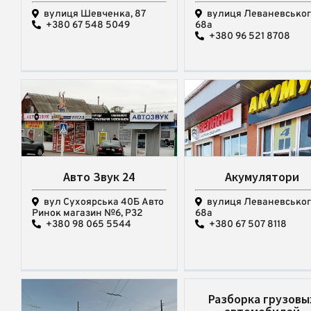
вулиця Шевченка, 87
вулиця Леваневськог
+380 67 548 5049
68а
+380 96 521 8708
Авто Звук 24
Акумулятори
вул Сухоярська 40Б Авто
вулиця Леваневськог
Ринок магазин №6, Р32
68а
+380 98 065 5544
+380 67 507 8118
Разборка грузовы