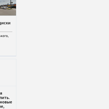
диски
кого,
я
пить.
/новые
не,