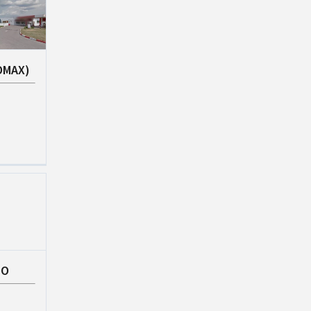
OMAX)
ТО