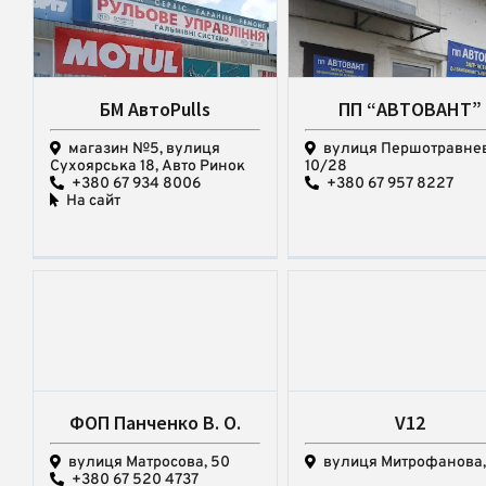
БМ АвтоPulls
ПП “АВТОВАНТ”
магазин №5, вулиця
вулиця Першотравнев
Сухоярська 18, Авто Ринок
10/28
+380 67 934 8006
+380 67 957 8227
На сайт
ФОП Панченко В. О.
V12
вулиця Матросова, 50
вулиця Митрофанова,
+380 67 520 4737