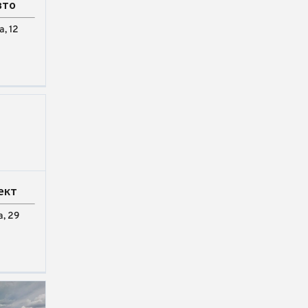
вто
, 12
ект
, 29