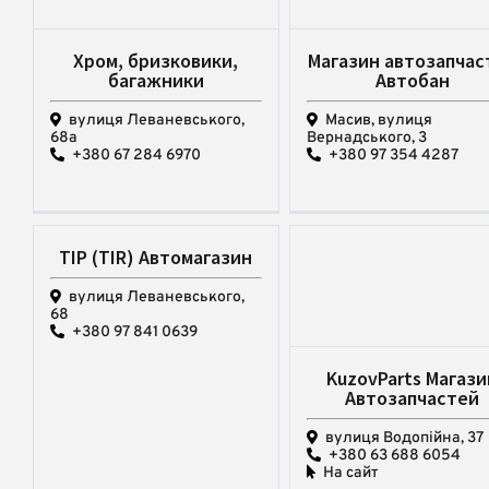
Хром, бризковики,
Магазин автозапчас
багажники
Автобан
вулиця Леваневського,
Масив, вулиця
68а
Вернадського, 3
+380 67 284 6970
+380 97 354 4287
ТІР (TIR) Автомагазин
вулиця Леваневського,
68
+380 97 841 0639
KuzovParts Магази
Автозапчастей
вулиця Водопійна, 37
+380 63 688 6054
На сайт