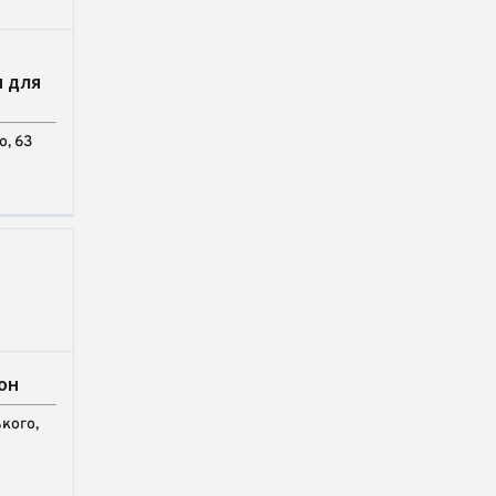
 для
, 63
он
кого,