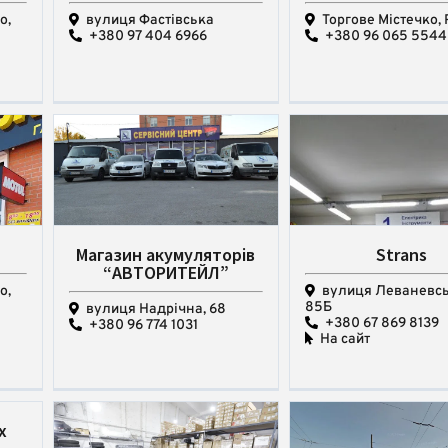
о,
вулиця Фастівська
Торгове Містечко,
+380 97 404 6966
+380 96 065 5544
Магазин акумуляторів
Strans
“АВТОРИТЕЙЛ”
о,
вулиця Леваневсь
85Б
вулиця Надрічна, 68
+380 67 869 8139
+380 96 774 1031
На сайт
х