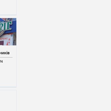
ників
74