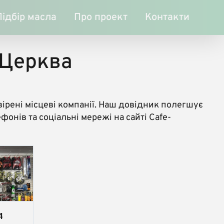
Підбір масла
Про проект
Контакти
 Церква
ірені місцеві компанії. Наш довідник полегшує
онів та соціальні мережі на сайті Cafe-
4