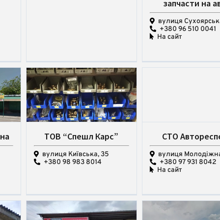
запчасти на а
вулиця Сухоярська
+380 96 510 0041
На сайт
ина
ТОВ “Спешл Карс”
СТО Авторесп
вулиця Київська, 35
вулиця Молодіжна
+380 98 983 8014
+380 97 931 8042
На сайт