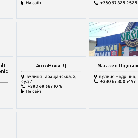
На сайт
+380 97 325 2525
ult
АвтоНова-Д
Магазин Підшип
enic
вулиця Таращанська, 2,
вулиця Надрічна, 
буд 7
+380 67 300 7497
+380 68 687 1076
А
На сайт