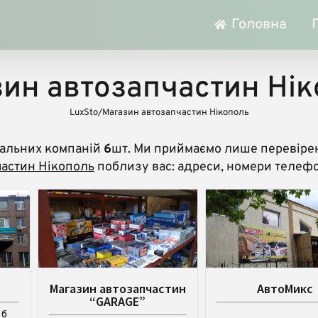
Головна
ин автозапчастин Ні
LuxSto
/
Магазин автозапчастин Нікополь
кальних компаній
6
шт. Ми приймаємо лише перевірен
частин Нікополь
поблизу вас: адреси, номери телефоні
Магазин автозапчастин
АвтоМикс
“GARAGE”
 б