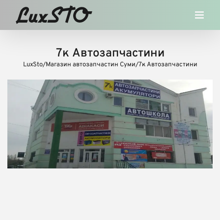
Skip
to
content
7к Автозапчастини
LuxSto
/
Магазин автозапчастин Суми
/
7к Автозапчастини