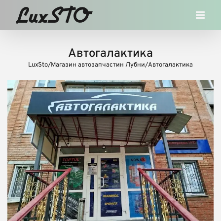
Skip
to
content
Автогалактика
LuxSto
/
Магазин автозапчастин Лубни
/
Автогалактика