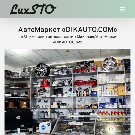
Skip
to
content
АвтоМаркет «DIKAUTO.COM»
LuxSto
/
Магазин автозапчастин Миколаїв
/
АвтоМаркет
«DIKAUTO.COM»