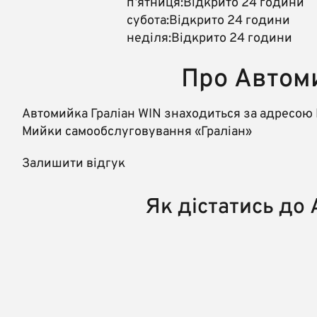
пʼятниця:Відкрито 24 години
субота:Відкрито 24 години
неділя:Відкрито 24 години
Про Автом
Автомийка Граліан WIN знаходиться за адресою
Мийки самообслуговування «Граліан»
Залишити відгук
Як дістатись до