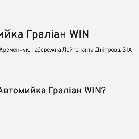
ийка Граліан WIN
 Кременчук, набережна Лейтенанта Дніпрова, 31А
 Автомийка Граліан WIN?