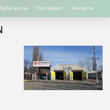
Підбір масла
Про проект
Контакти
N