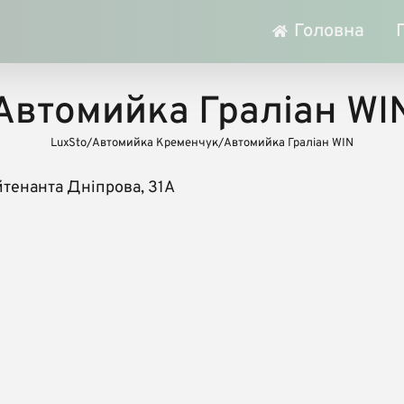
Головна
Автомийка Граліан WI
LuxSto
/
Автомийка Кременчук
/
Автомийка Граліан WIN
тенанта Дніпрова, 31А