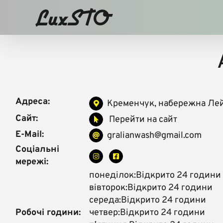
Skip
to
content
Адреса:
Кременчук, набережна Лей
Сайт:
Перейти на сайт
E-Mail:
gralianwash@gmail.com
Соціальні
мережі:
понеділок:Відкрито 24 години
вівторок:Відкрито 24 години
середа:Відкрито 24 години
Робочі години:
четвер:Відкрито 24 години