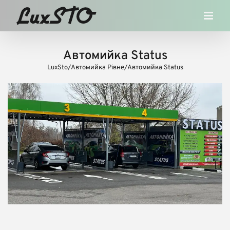
Skip
to
content
Автомийка Status
LuxSto
/
Автомийка Рівне
/
Автомийка Status