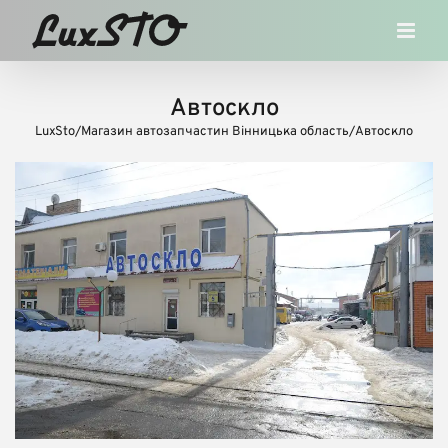
Skip
to
content
Автоскло
LuxSto
/
Магазин автозапчастин Вінницька область
/
Автоскло