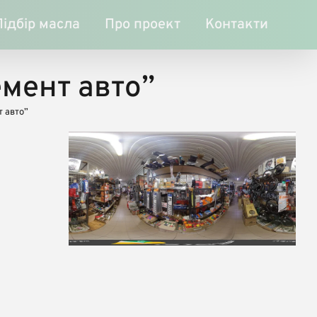
Підбір масла
Про проект
Контакти
мент авто”
 авто”