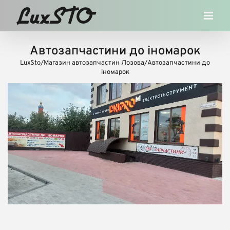
Skip
to
content
Автозапчастини до іномарок
LuxSto
/
Магазин автозапчастин Лозова
/
Автозапчастини до
іномарок