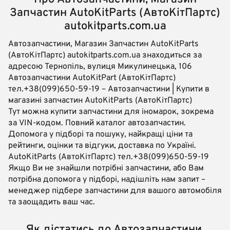
Запчастин AutoKitParts (АвтоКітПартс)
autokitparts.com.ua
Автозапчастини, Магазин Запчастин AutoKitParts
(АвтоКітПартс) autokitparts.com.ua знаходиться за
адресою Тернопіль, вулиця Микулинецька, 106
Автозапчастини AutoKitPart (АвтоКітПартс)
тел.+38(099)650-59-19 – Автозапчастини | Купити в
магазині запчастин AutoKitParts (АвтоКітПартс)
Тут можна купити запчастини для іномарок, зокрема
за VIN-кодом. Повний каталог автозапчастин.
Допомога у підборі та пошуку, найкращі ціни та
рейтинги, оцінки та відгуки, доставка по Україні.
AutoKitParts (АвтоКітПартс) тел.+38(099)650-59-19
Якщо Ви не знайшли потрібні запчастини, або Вам
потрібна допомога у підборі, надішліть нам запит –
менеджер підбере запчастини для вашого автомобіля
та заощадить ваш час.
Як дістатись до Автозапчастини,