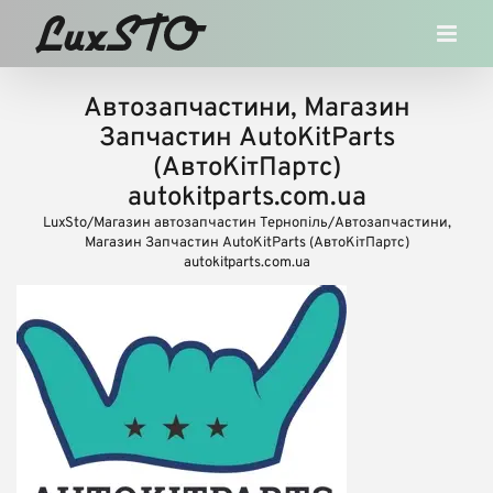
Skip
to
content
Автозапчастини, Магазин
Запчастин AutoKitParts
(АвтоКітПартс)
autokitparts.com.ua
LuxSto
/
Магазин автозапчастин Тернопіль
/
Автозапчастини,
Магазин Запчастин AutoKitParts (АвтоКітПартс)
autokitparts.com.ua