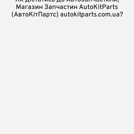
Магазин Запчастин AutoKitParts
(АвтоКітПартс) autokitparts.com.ua?