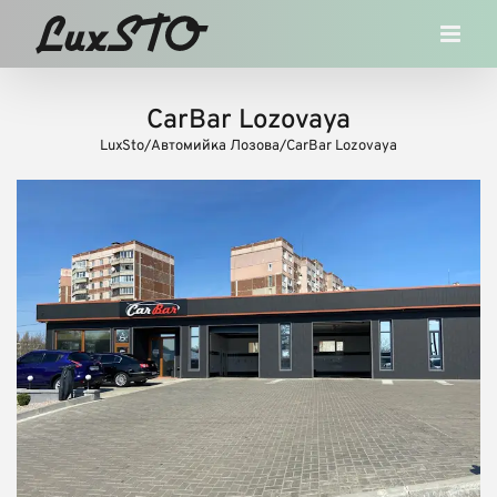
Skip
to
content
CarBar Lozovaya
LuxSto
/
Автомийка Лозова
/
CarBar Lozovaya