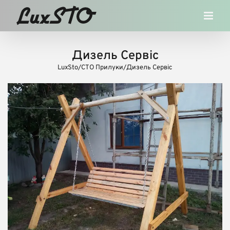
Skip
to
content
Дизель Сервіс
LuxSto
/
СТО Прилуки
/
Дизель Сервіс