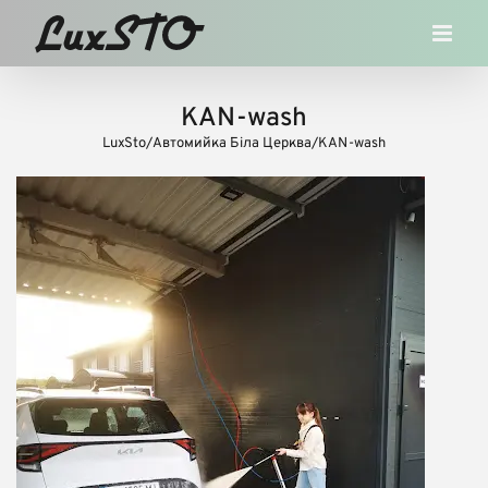
Skip
to
content
KAN-wash
LuxSto
/
Автомийка Біла Церква
/
KAN-wash