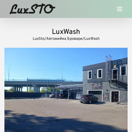
Skip
to
content
LuxWash
LuxSto
/
Автомийка Бровари
/
LuxWash