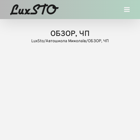
Skip
to
content
ОБЗОР, ЧП
LuxSto
/
Автошкола Миколаїв
/
ОБЗОР, ЧП