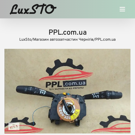
Skip
to
content
PPL.com.ua
LuxSto
/
Магазин автозапчастин Чернігів
/
PPL.com.ua