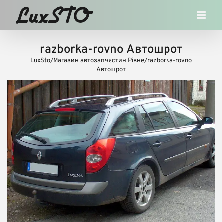
Skip
to
content
razborka-rovno Автошрот
LuxSto
/
Магазин автозапчастин Рівне
/
razborka-rovno
Автошрот