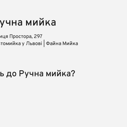
учна мийка
иця Простора, 297
томийка у Львові | Файна Мийка
сь до Ручна мийка?