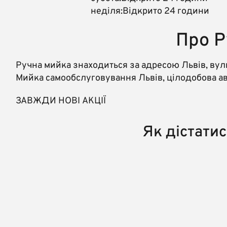
неділя:Відкрито 24 години
Про Р
Ручна мийка знаходиться за адресою Львів, вул
Мийка самообслуговування Львів, цілодобова ав
ЗАВЖДИ НОВІ АКЦІЇ
Як дістати