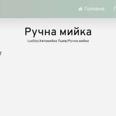
Головна
Ручна мийка
LuxSto
/
Автомийка Львів
/
Ручна мийка
7