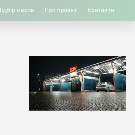
Підбір масла
Про проект
Контакти