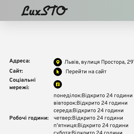
Skip
to
content
Адреса:
Львів, вулиця Простора, 29
Сайт:
Перейти на сайт
Соціальні
мережі:
понеділок:Відкрито 24 години
вівторок:Відкрито 24 години
середа:Відкрито 24 години
Робочі години:
четвер:Відкрито 24 години
пʼятниця:Відкрито 24 години
субота:Відкрито 24 години