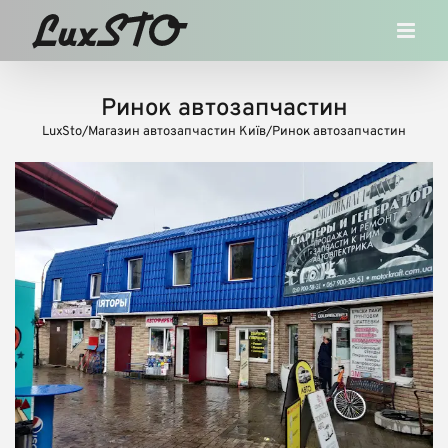
Skip
to
content
Ринок автозапчастин
LuxSto
/
Магазин автозапчастин Київ
/
Ринок автозапчастин