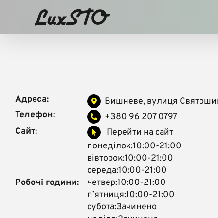
Skip
to
content
Адреса:
Вишневе, вулиця Святошин
Телефон:
+380 96 207 0797
Сайт:
Перейти на сайт
понеділок:10:00-21:00
вівторок:10:00-21:00
середа:10:00-21:00
Робочі години:
четвер:10:00-21:00
пʼятниця:10:00-21:00
субота:Зачинено