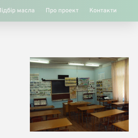
Підбір масла
Про проект
Контакти