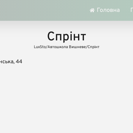
Головна
Спрінт
LuxSto
/
Автошкола Вишневе
/
Спрінт
ська, 44