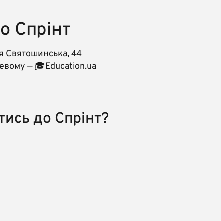
о Спрінт
я Святошинська, 44
евому — 🎓Education.ua
тись до Спрінт?