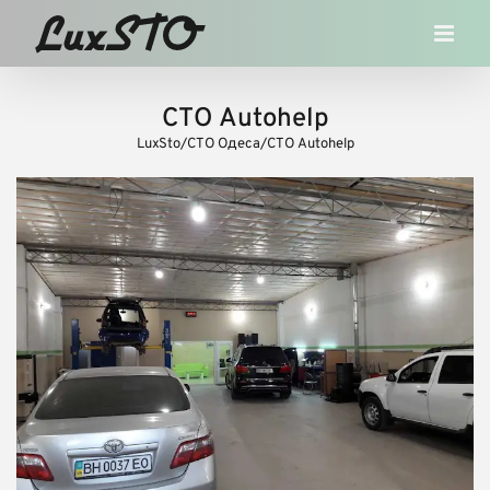
Skip
to
content
СТО Autohelp
LuxSto
/
СТО Одеса
/
СТО Autohelp