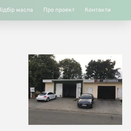
Підбір масла
Про проект
Контакти